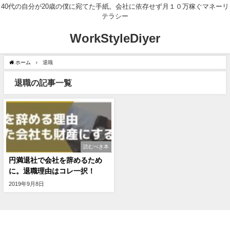
40代の自分が20歳の僕に宛てた手紙。会社に依存せず月１０万稼ぐマネーリ
テラシー
WorkStyleDiyer
ホーム
退職
退職の記事一覧
読むべき本
円満退社で会社を辞めるため
に。退職理由はコレ一択！
2019年9月8日